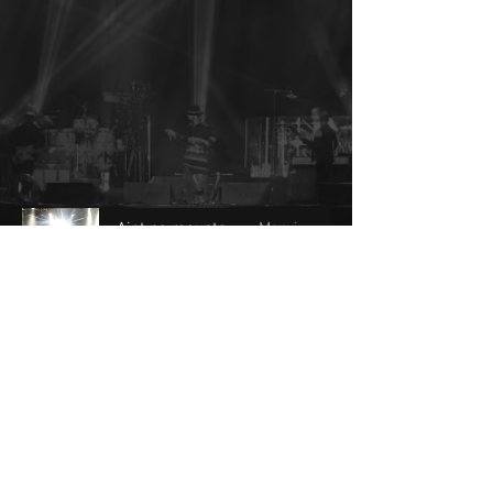
Aint no mountain 280524
Marvin Gaye
-03:42
Two of us
Bill Withers
-03:48
© 2025 by WIB.