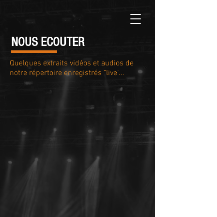
NOUS ECOUTER
Quelques extraits vidéos et audios de
notre répertoire enregistrés "live"...